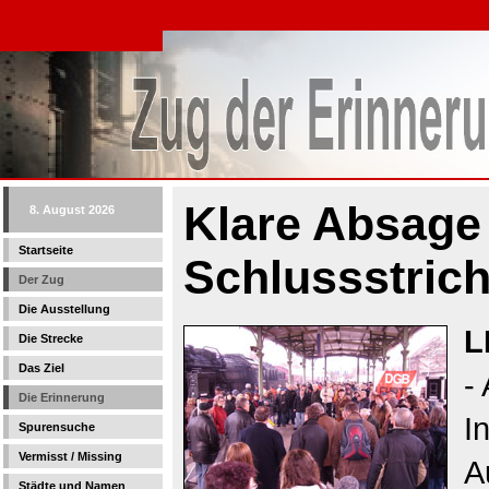
Klare Absage
8. August 2026
Startseite
Schlussstric
Der Zug
Die Ausstellung
L
Die Strecke
Das Ziel
-
Die Erinnerung
I
Spurensuche
Vermisst / Missing
A
Städte und Namen