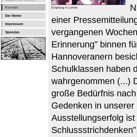
N
Kontakt
Empfang in Lehrte
Der Verein
einer Pressemitteilu
Impressum
vergangenen Wochenen
Spenden
Erinnerung" binnen f
Hannoveranern besicht
Schulklassen haben d
wahrgenommen (...) D
große Bedürfnis nach
Gedenken in unserer 
Ausstellungserfolg is
Schlussstrichdenken"