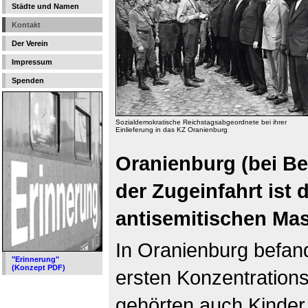
Städte und Namen
Kontakt
Der Verein
Impressum
Spenden
Sozialdemokratische Reichstagsabgeordnete bei ihrer
Einlieferung in das KZ Oranienburg
Oranienburg (bei Ber
der Zugeinfahrt ist 
antisemitischen M
In Oranienburg befand
"Erinnerung"
(Konzept PDF)
ersten Konzentration
gehörten auch Kinder