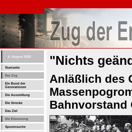
"Nichts geänd
6. August 2026
Startseite
Anläßlich des
Der Zug
Ein Bund der
Generationen
Massenpogrome
Die Ausstellung
Bahnvorstand
Die Strecke
Das Ziel
Die Erinnerung
Spurensuche