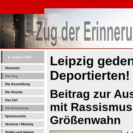
Leipzig geden
9. August 2026
Startseite
Deportierten!
Der Zug
Die Ausstellung
Beitrag zur A
Die Strecke
Das Ziel
mit Rassismus
Die Erinnerung
Größenwahn
Spurensuche
Vermisst / Missing
Städte und Namen