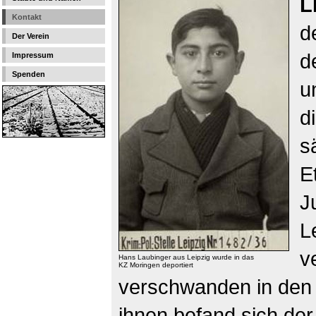
L
Kontakt
d
Der Verein
d
Impressum
Spenden
u
d
s
E
J
L
v
Hans Laubinger aus Leipzig wurde in das
KZ Moringen deportiert
verschwanden in den 
ihnen befand sich der