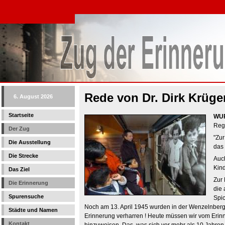
Rede von Dr. Dirk Krüge
6. August 2026
Startseite
WU
Reg
Der Zug
"Zur
Die Ausstellung
das 
Die Strecke
Auch
Kind
Das Ziel
Zur 
Die Erinnerung
die 
Spurensuche
Spic
Noch am 13. April 1945 wurden in der Wenzelnbergsch
Städte und Namen
Erinnerung verharren ! Heute müssen wir vom Erinn
Kontakt