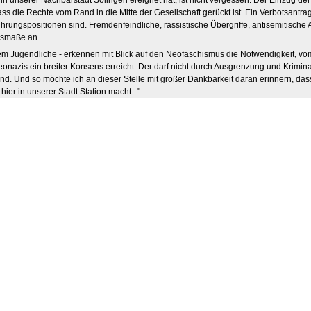
 in unserer Nachbarstadt Solingen ereignet hat, ist nicht vergessen. Der Einzug
dass die Rechte vom Rand in die Mitte der Gesellschaft gerückt ist. Ein Verbotsan
Führungspositionen sind. Fremdenfeindliche, rassistische Übergriffe, antisemitisc
usmaße an.
lem Jugendliche - erkennen mit Blick auf den Neofaschismus die Notwendigkeit,
nazis ein breiter Konsens erreicht. Der darf nicht durch Ausgrenzung und Krimina
. Und so möchte ich an dieser Stelle mit großer Dankbarkeit daran erinnern, dass
er in unserer Stadt Station macht..."