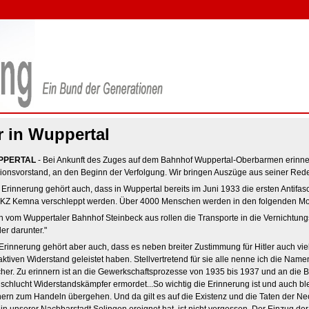
r in Wuppertal
PPERTAL
- Bei Ankunft des Zuges auf dem Bahnhof Wuppertal-Oberbarmen erinnert
ionsvorstand, an den Beginn der Verfolgung. Wir bringen Auszüge aus seiner Red
 Erinnerung gehört auch, dass in Wuppertal bereits im Juni 1933 die ersten Antifasc
KZ Kemna verschleppt werden. Über 4000 Menschen werden in den folgenden Monate
 vom Wuppertaler Bahnhof Steinbeck aus rollen die Transporte in die Vernichtungs
er darunter."
Erinnerung gehört aber auch, dass es neben breiter Zustimmung für Hitler auch vi
aktiven Widerstand geleistet haben. Stellvertretend für sie alle nenne ich die Name
her. Zu erinnern ist an die Gewerkschaftsprozesse von 1935 bis 1937 und an die B
lucht Widerstandskämpfer ermordet...So wichtig die Erinnerung ist und auch bleibe
ern zum Handeln übergehen. Und da gilt es auf die Existenz und die Taten der Ne