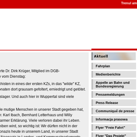
Trenul ami
Fahrplan
e Dr. Dirk Krüger, Mitglied im DGB-
Medienberichte
e vom Dienstag:
Appelle an Bahn und
histen in eines der ersten KZs, in das "wilde" KZ,
Bundesregierung
n dort grausam gefoltert, erniedrigt und getötet.
Pressemeldungen
lager. Und auch hier in Wuppertal sind viele
Press Release
ele mutige Menschen in unserer Stadt gegeben hat,
Communiqué de presse
n: Karl Ibach, Bernhard Letterhaus und Willy
Informacja prasowa
armer Erklärung. Viele verloren dabei ihr Leben.
n wird, so wichtig ist: Wir dürfen nicht in der
Flyer "Freie Fahrt"
onazis heute in unserem Land, in unserer Stadt
Flyer "Das Projekt"