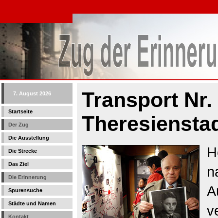
Transport Nr.
7. August 2026
Startseite
Theresiensta
Der Zug
Die Ausstellung
H
Die Strecke
Das Ziel
n
Die Erinnerung
A
Spurensuche
Städte und Namen
v
Kontakt