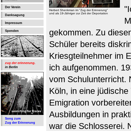
"
Der Verein
Herbert Shenkman im "Zug der Erinnerung"
und als 19-Jähriger zur Zeit der Deportation
Danksagung
M
Impressum
gekommen. Zu diesem
Spenden
Schüler bereits diskri
Kriesgteilnehmer im E
zug der erinnerung.
ich aufgenommen. 193
in Berlin
vom Schulunterricht.
Köln, in eine jüdische 
Emigration vorbereite
Ausbildungen in prak
Song zum
Zug der Erinnerung
war die Schlosserei.