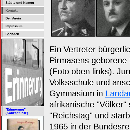
Städte und Namen
Kontakt
Der Verein
Impressum
Spenden
Ein Vertreter bürgerli
Pirmasens geborene S
(Foto oben links). Ju
Volksschule und ansc
Gymnasium in
Landa
afrikanische "Völker"
"Erinnerung"
"Reichstag" und star
(Konzept PDF)
1965 in der Bundesre