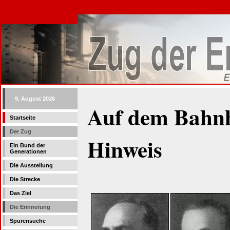
9. August 2026
Auf dem Bahnho
Startseite
Der Zug
Hinweis
Ein Bund der
Generationen
Die Ausstellung
Die Strecke
Das Ziel
Die Erinnerung
Spurensuche