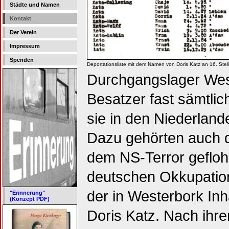
Städte und Namen
Kontakt
Der Verein
Impressum
Spenden
Deportationsliste mit dem Namen von Doris Katz an 16. Stell
Durchgangslager Wes
Besatzer fast sämtlic
sie in den Niederlan
Dazu gehörten auch d
dem NS-Terror gefloh
deutschen Okkupation
der in Westerbork Inha
"Erinnerung"
(Konzept PDF)
Doris Katz. Nach ihrer