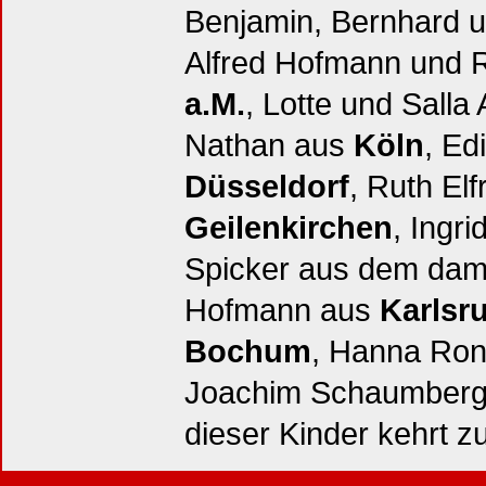
Benjamin, Bernhard 
Alfred Hofmann und 
a.M.
, Lotte und Salla
Nathan aus
Köln
, Ed
Düsseldorf
, Ruth El
Geilenkirchen
, Ingr
Spicker aus dem dam
Hofmann aus
Karlsr
Bochum
, Hanna Ron
Joachim Schaumber
dieser Kinder kehrt z