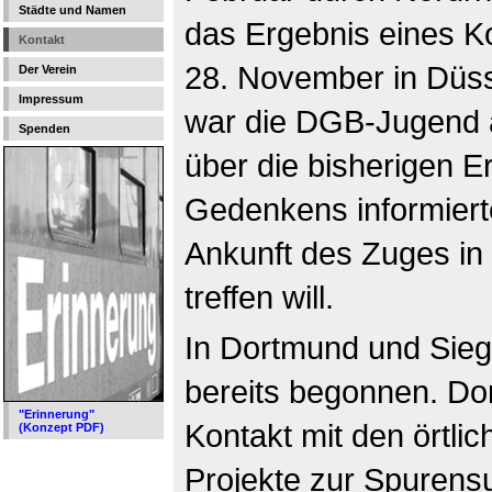
Städte und Namen
das Ergebnis eines Ko
Kontakt
28. November in Düsse
Der Verein
Impressum
war die DGB-Jugend a
Spenden
über die bisherigen 
Gedenkens informierte
Ankunft des Zuges in 
treffen will.
In Dortmund und Siege
bereits begonnen. Do
"Erinnerung"
Kontakt mit den örtli
(Konzept PDF)
Projekte zur Spurensu