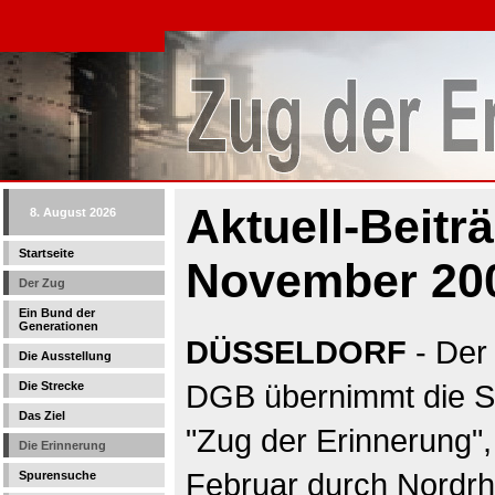
Aktuell-Beitr
8. August 2026
Startseite
November 20
Der Zug
Ein Bund der
Generationen
DÜSSELDORF
- Der
Die Ausstellung
DGB übernimmt die Sc
Die Strecke
Das Ziel
"Zug der Erinnerung
Die Erinnerung
Februar durch Nordrhe
Spurensuche