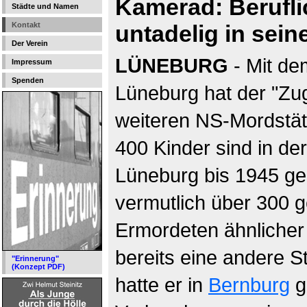
Kamerad: Berufli
Städte und Namen
Kontakt
untadelig in sei
Der Verein
LÜNEBURG
- Mit de
Impressum
Spenden
Lüneburg hat der "Zug
weiteren NS-Mordstät
400 Kinder sind in de
Lüneburg bis 1945 ge
vermutlich über 300 
Ermordeten ähnlicher 
bereits eine andere S
"Erinnerung"
(Konzept PDF)
hatte er in
Bernburg
g