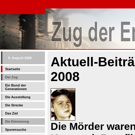
Aktuell-Beit
9. August 2026
Startseite
2008
Der Zug
Ein Bund der
Generationen
Die Ausstellung
Die Strecke
Das Ziel
Die Erinnerung
Die Mörder waren 
Spurensuche