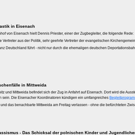
astik in Eisenach
hof von Eisenach hielt Dennis Priester, einer der Zugbegleiter, die folgende Rede:
e Vertreter aus der Politik, sehr geehrte Vertreter der evangelischen Kirchengeme
h ganz Deutschland führt - nicht nur durch die ehemaligen deutschen Deportations
chenfälle in Mittweida
tz und Mittweida befindet sich der Zug in Anfahrt auf Eisenach. Dort wird die Auss
n sein. Die Eisenacher Koordinatoren kündigen ein umfangreiches
Begleitprogra
und das benachbarte Mittweida am Freitag verlassen - ohne die befürchteten Zwis
ssismus - Das Schicksal der polnischen Kinder und Jugendliche