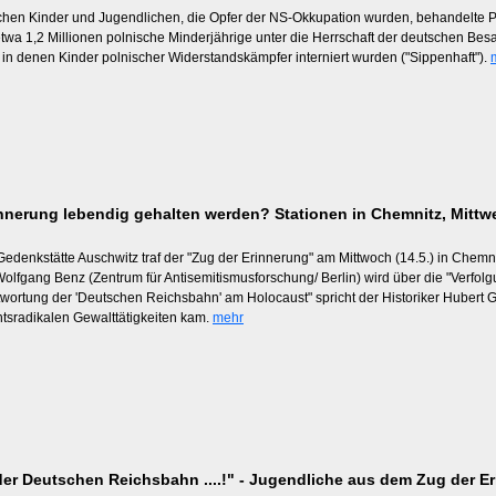
schen Kinder und Jugendlichen, die Opfer der NS-Okkupation wurden, behandelte P
etwa 1,2 Millionen polnische Minderjährige unter die Herrschaft der deutschen Bes
in denen Kinder polnischer Widerstandskämpfer interniert wurden ("Sippenhaft").
innerung lebendig gehalten werden? Stationen in Chemnitz, Mittw
Gedenkstätte Auschwitz traf der "Zug der Erinnerung" am Mittwoch (14.5.) in Chemnit
Wolfgang Benz (Zentrum für Antisemitismusforschung/ Berlin) wird über die "Verfo
twortung der 'Deutschen Reichsbahn' am Holocaust" spricht der Historiker Hubert Gin
tsradikalen Gewalttätigkeiten kam.
mehr
er Deutschen Reichsbahn ....!" - Jugendliche aus dem Zug der E