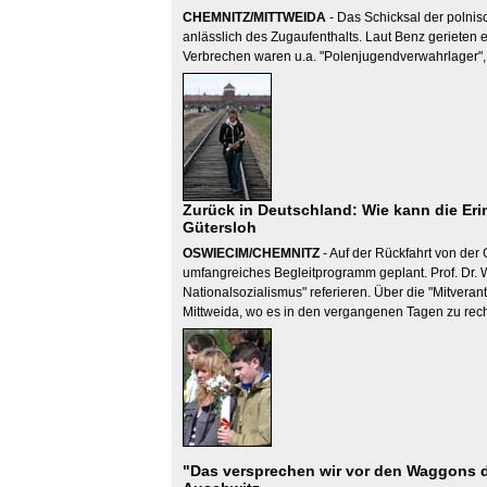
CHEMNITZ/MITTWEIDA
- Das Schicksal der polni
anlässlich des Zugaufenthalts. Laut Benz gerieten 
Verbrechen waren u.a. "Polenjugendverwahrlager", 
Zurück in Deutschland: Wie kann die Er
Gütersloh
OSWIECIM/CHEMNITZ
- Auf der Rückfahrt von der 
umfangreiches Begleitprogramm geplant. Prof. Dr. 
Nationalsozialismus" referieren. Über die "Mitveran
Mittweida, wo es in den vergangenen Tagen zu rech
"Das versprechen wir vor den Waggons d