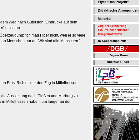
Flyer "Das Projekt"
Didaktische Anregungen
Material
uf dem Weg nach Gütersloh. Eindrücke auf dem
Zug der Erinnerung
r" erschien:
Ein Projekt deutscher
Bürgerinitiativen
 Überzeugung: 'Ich mag Hitler nicht, weil er so viele
t man Menschen nur an! Wir sind alle Menschen.'
In Kooperation mit:
Region Bonn
Rheinland-Pfalz
n Ernst Richter, der den Zug in Mittelhessen
ot, die Ausstellung nach Gießen und Marburg zu
e in Mittelhessen haben, um länger an den