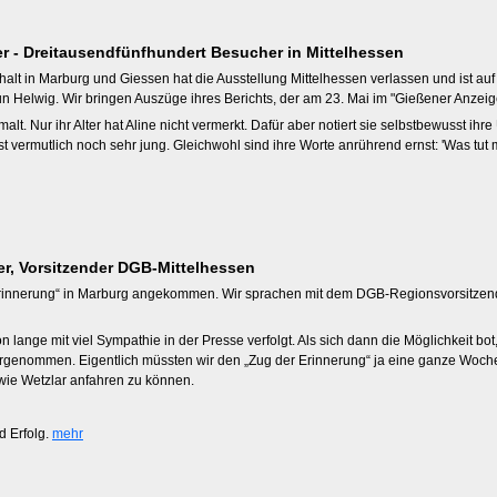
lder - Dreitausendfünfhundert Besucher in Mittelhessen
alt in Marburg und Giessen hat die Ausstellung Mittelhessen verlassen und ist a
 Helwig. Wir bringen Auszüge ihres Berichts, der am 23. Mai im "Gießener Anzeige
alt. Nur ihr Alter hat Aline nicht vermerkt. Dafür aber notiert sie selbstbewusst ihre
ist vermutlich noch sehr jung. Gleichwohl sind ihre Worte anrührend ernst: 'Was tu
er, Vorsitzender DGB-Mittelhessen
 Erinnerung“ in Marburg angekommen. Wir sprachen mit dem DGB-Regionsvorsitzende
n lange mit viel Sympathie in der Presse verfolgt. Als sich dann die Möglichkeit b
hrgenommen. Eigentlich müssten wir den „Zug der Erinnerung“ ja eine ganze Woch
 wie Wetzlar anfahren zu können.
d Erfolg.
mehr