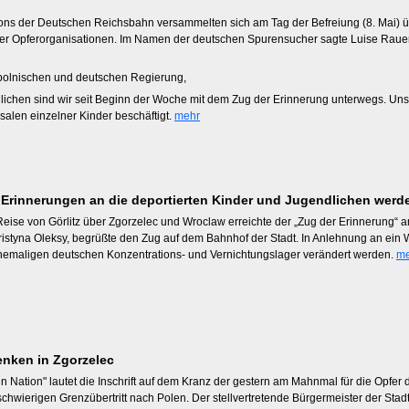
ns der Deutschen Reichsbahn versammelten sich am Tag der Befreiung (8. Mai) übe
 der Opferorganisationen. Im Namen der deutschen Spurensucher sagte Luise Rauer
r polnischen und deutschen Regierung,
lichen sind wir seit Beginn der Woche mit dem Zug der Erinnerung unterwegs. Uns
salen einzelner Kinder beschäftigt.
mehr
 Erinnerungen an die deportierten Kinder und Jugendlichen werd
eise von Görlitz über Zgorzelec und Wroclaw erreichte der „Zug der Erinnerung“ 
 Kristyna Oleksy, begrüßte den Zug auf dem Bahnhof der Stadt. In Anlehnung an ein
ehemaligen deutschen Konzentrations- und Vernichtungslager verändert werden.
me
enken in Zgorzelec
n Nation" lautet die Inschrift auf dem Kranz der gestern am Mahnmal für die Opfer
 schwierigen Grenzübertritt nach Polen. Der stellvertretende Bürgermeister der Sta