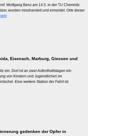
rof. Wolfgang Benz am 14.5. in der TU Chemnitz
atzer, wurden misshandelt und ermordet. Orte dieser
mehr
eida, Eisenach, Marburg, Giessen und
z ein. Dort ist an zwei Aufenthaltstagen ein
lgung von Kindern und Jugendlichen im
tschel. Eine weitere Station der Fahrt ist
rinnerung gedenken der Opfer in