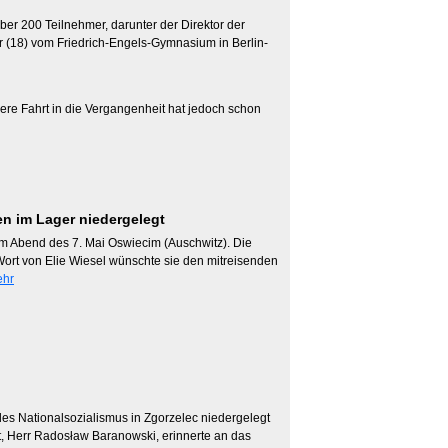
r 200 Teilnehmer, darunter der Direktor der
 (18) vom Friedrich-Engels-Gymnasium in Berlin-
ere Fahrt in die Vergangenheit hat jedoch schon
en im Lager niedergelegt
am Abend des 7. Mai Oswiecim (Auschwitz). Die
 Wort von Elie Wiesel wünschte sie den mitreisenden
hr
 des Nationalsozialismus in Zgorzelec niedergelegt
dt, Herr Radosław Baranowski, erinnerte an das