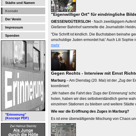
Städte und Namen
Kontakt
"Eigenwilliger Ort" für eindringliche Bi
Der Verein
GIESSEN/GÜTERSLOH
- Nach zweitägigem Aufenth
Gießener Bahnhof sammelte die Journalistin Heidrun
Impressum
"Die Schrift ist kindlich. Die Buchstaben beinahe gem
Spenden
unschuldige Juden ermordet hat.' Auch Lili Sophie 
mehr
Gegen Rechts - Interview mit Ernst Richt
Marburg
– Am Dienstag (20. Mai) ist der „Zug der
koordiniert:
„Wir haben die Fahrt des 'Zugs der Erinnerung' scho
holen, haben wir dies selbstverständlich gerne wa
einzelnen Stationen zu bleiben und weitere Städte
Wie war die Eröffnung des Zuges in Marburg?
"Erinnerung"
(Konzept PDF)
Es ist eine überwältigende Mischung von Chaos un