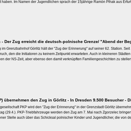
 haben. Im Namen der Jugendlichen sprach der 15jährige Ramòn Plhak aus Erfurt
- Der Zug erreicht die deutsch-polnische Grenze/ "Abend der Be
g im Grenzbahnhof Görlitz hält der "Zug der Erinnerung" auf seiner 62. Station. Se
ch, den die Initiatoren zu keinem Zeitpunkt erwarteten. Auch in kleineren Städten
en der NS-Zeit, aber ebenso den damit verknüpften Familiengeschichten zu stelle
 übernehmen den Zug in Görlitz - In Dresden 9.500 Besucher - Di
gesellschaft PKP wird den "Zug der Erinnerung" in der Grenzstadt Görlitz überneh
g (29.4.). PKP-Triebfahrzeuge werden den Zug am 7. Mai nach Zgorzelec bringen, 
ener Stelle auch über das Schicksal polnischer Kinder und Jugendlicher, die von