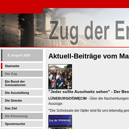
Aktuell-Beiträge vom Ma
6. August 2026
Startseite
Der Zug
Ein Bund der
Generationen
"Jeder sollte Auschwitz sehen" - Der Be
Die Ausstellung
LÜNEBURG/OŚWIĘCIM
- Über die Nachwirkungen 
Die Strecke
Auszüge:
Das Ziel
"'Die Schicksale der Opfer sind für uns lebendig ge
Die Erinnerung
Spurensuche