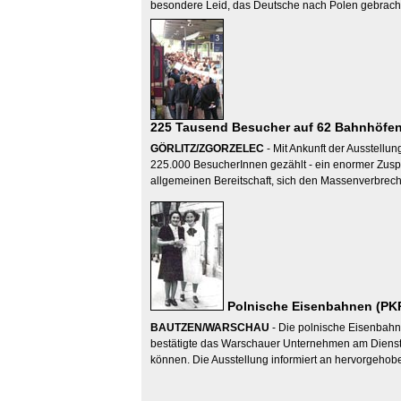
besondere Leid, das Deutsche nach Polen gebracht
225 Tausend Besucher auf 62 Bahnhöfen 
GÖRLITZ/ZGORZELEC
- Mit Ankunft der Ausstellun
225.000 BesucherInnen gezählt - ein enormer Zuspru
allgemeinen Bereitschaft, sich den Massenverbrech
Polnische Eisenbahnen (PKP)
BAUTZEN/WARSCHAU
- Die polnische Eisenbahn
bestätigte das Warschauer Unternehmen am Diensta
können. Die Ausstellung informiert an hervorgehob