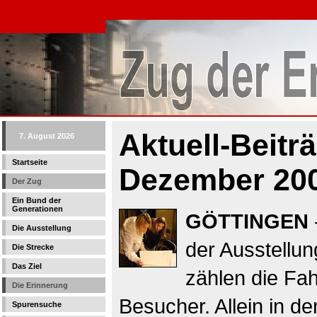
Aktuell-Beitr
7. August 2026
Startseite
Dezember 20
Der Zug
Ein Bund der
Generationen
GÖTTINGEN
Die Ausstellung
der Ausstellun
Die Strecke
Das Ziel
zählen die Fah
Die Erinnerung
Besucher. Allein in 
Spurensuche