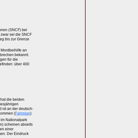
ahnen (SNCF) bei
 zwar sei die SNCF
eg bis zur Grenze
 Mordbeihilfe an
rbrechen bekannt.
gen für die
efinden: über 400
 hat die beiden
diesjährigen
d ist an der deutsch-
kommen (
Fahrplan
).
 im Nationalpark
ln) scheinen abseits
en einer
gen. Der Eindruck