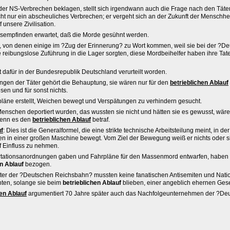
der NS-Verbrechen beklagen, stellt sich irgendwann auch die Frage nach den Täte
ht nur ein abscheuliches Verbrechen; er vergeht sich an der Zukunft der Menschhei
 unsere Zivilisation.
tsempfinden erwartet, daß die Morde gesühnt werden.
r, von denen einige im ?Zug der Erinnerung? zu Wort kommen, weil sie bei der ?D
 reibungslose Zuführung in die Lager sorgten, diese Mordbeihelfer haben ihre Tat
st dafür in der Bundesrepublik Deutschland verurteilt worden.
ngen der Täter gehört die Behauptung, sie wären nur für den
betrieblichen Ablauf
sen und für sonst nichts.
pläne erstellt, Weichen bewegt und Verspätungen zu verhindern gesucht.
nschen deportiert wurden, das wussten sie nicht und hätten sie es gewusst, wär
enn es den
betrieblichen Ablauf
betraf.
uf
: Dies ist die Generalformel, die eine strikte technische Arbeitsteilung meint, in de
n in einer großen Maschine bewegt. Vom Ziel der Bewegung weiß er nichts oder si
f Einfluss zu nehmen.
ortationsanordnungen gaben und Fahrpläne für den Massenmord entwarfen, haben s
en Ablauf
bezogen.
iter der ?Deutschen Reichsbahn? mussten keine fanatischen Antisemiten und Natio
chten, solange sie beim
betrieblichen Ablauf
blieben, einer angeblich ehernen Ges
hen Ablauf
argumentiert 70 Jahre später auch das Nachfolgeunternehmen der ?De