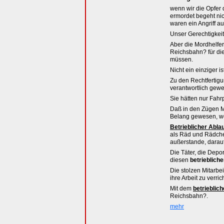
wenn wir die Opfer 
ermordet begeht nic
waren ein Angriff auf
Unser Gerechtigkei
Aber die Mordhelfe
Reichsbahn? für die
müssen.
Nicht ein einziger i
Zu den Rechtfertigu
verantwortlich gewe
Sie hätten nur Fahr
Daß in den Zügen Me
Belang gewesen, w
Betrieblicher Abla
als Räd und Rädche
außerstande, darau
Die Täter, die Dep
diesen
betrieblich
Die stolzen Mitarbe
ihre Arbeit zu verri
Mit dem
betrieblic
Reichsbahn?.
mehr