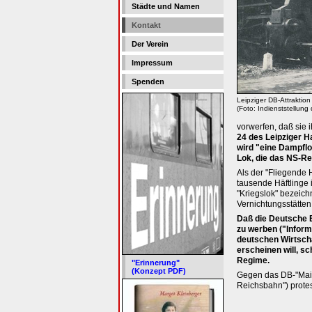
Städte und Namen
Kontakt
Der Verein
Impressum
Spenden
Leipziger DB-Attraktion
(Foto: Indienststellun
vorwerfen, daß sie
24 des Leipziger H
wird "eine Dampflo
Lok, die das NS-Re
Als der "Fliegende
tausende Häftlinge 
"Kriegslok" bezeic
Vernichtungsstätten
Daß die Deutsche B
zu werben ("Inform
deutschen Wirtscha
erscheinen will, s
Regime.
"Erinnerung"
(Konzept PDF)
Gegen das DB-"Maif
Reichsbahn") protest