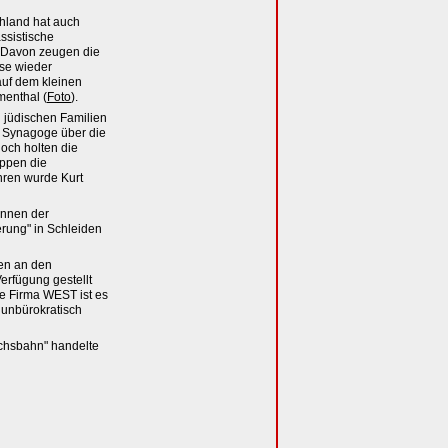
chland hat auch
ssistische
 Davon zeugen die
se wieder
auf dem kleinen
menthal (
Foto
).
 jüdischen Familien
r Synagoge über die
doch holten die
ppen die
ahren wurde Kurt
Innen der
rung" in Schleiden
men an den
erfügung gestellt
ie Firma WEST ist es
 unbürokratisch
chsbahn" handelte