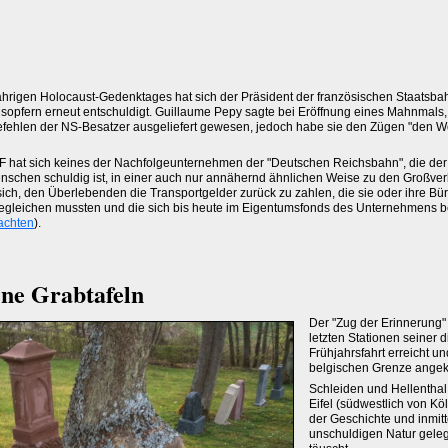
jährigen Holocaust-Gedenktages hat sich der Präsident der französischen Staatsb
sopfern erneut entschuldigt. Guillaume Pepy sagte bei Eröffnung eines Mahnmals,
Befehlen der NS-Besatzer ausgeliefert gewesen, jedoch habe sie den Zügen "den W
F hat sich keines der Nachfolgeunternehmen der "Deutschen Reichsbahn", die der
enschen schuldig ist, in einer auch nur annähernd ähnlichen Weise zu den Großve
ich, den Überlebenden die Transportgelder zurück zu zahlen, die sie oder ihre Bür
gleichen mussten und die sich bis heute im Eigentumsfonds des Unternehmens b
achten
).
ne Grabtafeln
Der "Zug der Erinnerung"
letzten Stationen seiner 
Frühjahrsfahrt erreicht un
belgischen Grenze ange
Schleiden und Hellenthal
Eifel (südwestlich von Kö
der Geschichte und inmitt
unschuldigen Natur gele