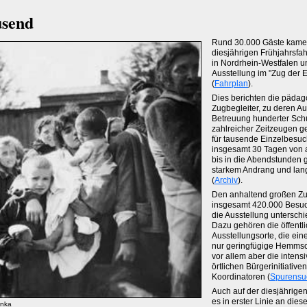
usend
Rund 30.000 Gäste kamen
diesjährigen Frühjahrsfah
in Nordrhein-Westfalen u
Ausstellung im "Zug der E
(
Fahrplan
).
Dies berichten die päda
Zugbegleiter, zu deren A
Betreuung hunderter Sch
zahlreicher Zeitzeugen ge
für tausende Einzelbesuc
insgesamt 30 Tagen von 
bis in die Abendstunden ge
starkem Andrang und lan
(
Archiv
).
Den anhaltend großen Zu
insgesamt 420.000 Besuc
die Ausstellung unterschi
Dazu gehören die öffentl
Ausstellungsorte, die ei
nur geringfügige Hemms
vor allem aber die intens
örtlichen Bürgerinitiative
Koordinatoren (
Spurensu
Auch auf der diesjährigen
es in erster Linie an dies
inka