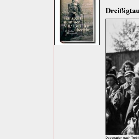
Dreißigta
Deportation nach Trebl