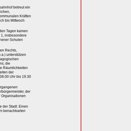
ahnhof betreut ein
lichen,
kommunalen Kräften
och bis Mittwoch
eiden Tagen kamen
s 1, insbesondere
hener Schulen
gen Rechts,
.a.) unterstützen
dagogischen
ns; die
hre Räumlichkeiten
eiten der
 08.00 Uhr bis 19.30
ergangenen
bürgermeister, der
r Organisationen
 der Stadt. Einen
im benachbarten