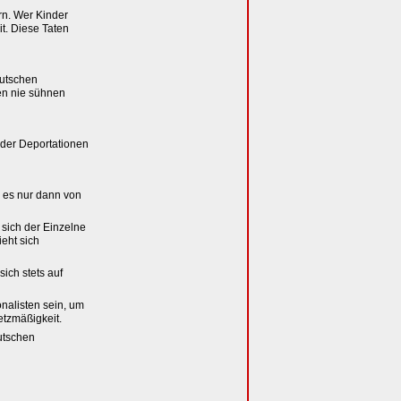
rn. Wer Kinder
t. Diese Taten
eutschen
en nie sühnen
der Deportationen
e es nur dann von
r sich der Einzelne
eht sich
ich stets auf
nalisten sein, um
etzmäßigkeit.
utschen