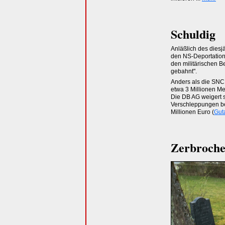
Schuldig
Anläßlich des dies
den NS-Deportation
den militärischen 
gebahnt".
Anders als die SNC
etwa 3 Millionen M
Die DB AG weigert s
Verschleppungen be
Millionen Euro (
Gut
Zerbroche