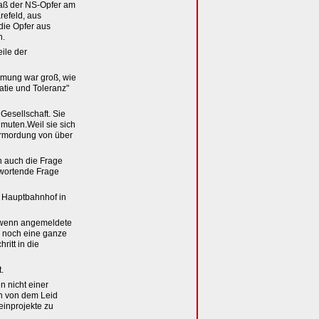
daß der NS-Opfer am
refeld, aus
die Opfer aus
n.
ile der
immung war groß, wie
tie und Toleranz"
Gesellschaft. Sie
umuten.Weil sie sich
Ermordung von über
h auch die Frage
ntwortende Frage
m Hauptbahnhof in
h wenn angemeldete
te noch eine ganze
ritt in die
.
n nicht einer
n von dem Leid
einprojekte zu