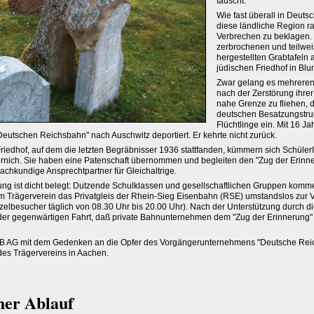
täuscht.
Wie fast überall in Deuts
diese ländliche Region ra
Verbrechen zu beklagen.
zerbrochenen und teilwei
hergestellten Grabtafeln 
jüdischen Friedhof in Blu
Zwar gelang es mehreren
nach der Zerstörung ihre
nahe Grenze zu fliehen, 
deutschen Besatzungstru
Flüchtlinge ein. Mit 16 J
eutschen Reichsbahn" nach Auschwitz deportiert. Er kehrte nicht zurück.
iedhof, auf dem die letzten Begräbnisser 1936 stattfanden, kümmern sich Schüler
nich. Sie haben eine Patenschaft übernommen und begleiten den "Zug der Erinne
sachkundige Ansprechtpartner für Gleichaltrige.
ung ist dicht belegt: Dutzende Schulklassen und gesellschaftlichen Gruppen kom
 Trägerverein das Privatgleis der Rhein-Sieg Eisenbahn (RSE) umstandslos zur V
zelbesucher täglich von 08.30 Uhr bis 20.00 Uhr). Nach der Unterstützung durch d
 der gegenwärtigen Fahrt, daß private Bahnunternehmen dem "Zug der Erinnerung"
 AG mit dem Gedenken an die Opfer des Vorgängerunternehmens "Deutsche Rei
des Trägervereins in Aachen.
her Ablauf