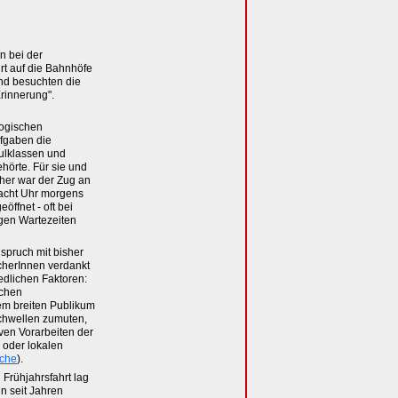
 bei der
rt auf die Bahnhöfe
nd besuchten die
rinnerung".
gogischen
ufgaben die
ulklassen und
hörte. Für sie und
her war der Zug an
acht Uhr morgens
öffnet - oft bei
gen Wartezeiten
spruch mit bisher
herInnen verdankt
edlichen Faktoren:
ichen
nem breiten Publikum
chwellen zumuten,
iven Vorarbeiten der
n oder lokalen
che
).
 Frühjahrsfahrt lag
en seit Jahren