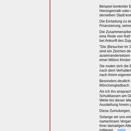
Beispiel konkreter
Herzogenrath oder 
derselben Stadt ko
Die Einladung zu de
Finanzierung, sein
Die Zusammenarbeit 
eine Rede von Ralf
bei Ankunft des Zug
"Die (Besucher im '
sind ein Zeichen de
auseinandersetzen 
einer Million Kinde
Sie muten sich die 
nach dem Verhalten 
nach ihrem eigenen 
Besonders deutlich 
Mönchengladbach. Do
Als ich ihn ansprac
Schulklassen am Gle
Weile bis dieser äl
Ausstellung hinein
Diese Zumutungen, 
Solange wir uns eri
namenlosen Vergang
ihrer damaligen Alt
initiieren ...
mehr