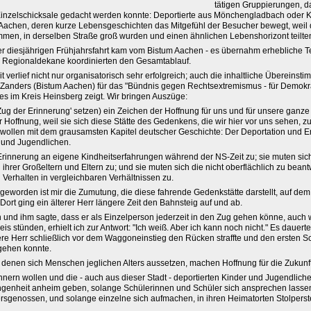
tätigen Gruppierungen, 
 Einzelschicksale gedacht werden konnte: Deportierte aus Mönchengladbach oder K
Aachen, deren kurze Lebensgeschichten das Mitgefühl der Besucher bewegt, weil 
mmen, in derselben Straße groß wurden und einen ähnlichen Lebenshorizont teilte
r diesjährigen Frühjahrsfahrt kam vom Bistum Aachen - es übernahm erhebliche Te
e Regionaldekane koordinierten den Gesamtablauf.
verlief nicht nur organisatorisch sehr erfolgreich; auch die inhaltliche Übereinst
 Zanders (Bistum Aachen) für das "Bündnis gegen Rechtsextremismus - für Demokra
es im Kreis Heinsberg zeigt. Wir bringen Auszüge:
Zug der Erinnerung' setzen) ein Zeichen der Hoffnung für uns und für unsere ganze 
r Hoffnung, weil sie sich diese Stätte des Gedenkens, die wir hier vor uns sehen, z
wollen mit dem grausamsten Kapitel deutscher Geschichte: Der Deportation und 
r und Jugendlichen.
Erinnerung an eigene Kindheitserfahrungen während der NS-Zeit zu; sie muten sic
ihrer Großeltern und Eltern zu; und sie muten sich die nicht oberflächlich zu bea
Verhalten in vergleichbaren Verhältnissen zu.
geworden ist mir die Zumutung, die diese fahrende Gedenkstätte darstellt, auf de
rt ging ein älterer Herr längere Zeit den Bahnsteig auf und ab.
h und ihm sagte, dass er als Einzelperson jederzeit in den Zug gehen könne, auc
is stünden, erhielt ich zur Antwort: "Ich weiß. Aber ich kann noch nicht." Es dauer
tere Herr schließlich vor dem Waggoneinstieg den Rücken straffte und den ersten Sch
 gehen konnte.
denen sich Menschen jeglichen Alters aussetzen, machen Hoffnung für die Zukunft
nnern wollen und die - auch aus dieser Stadt - deportierten Kinder und Jugendliche
enheit anheim geben, solange Schülerinnen und Schüler sich ansprechen lasse
ersgenossen, und solange einzelne sich aufmachen, in ihren Heimatorten Stolperst