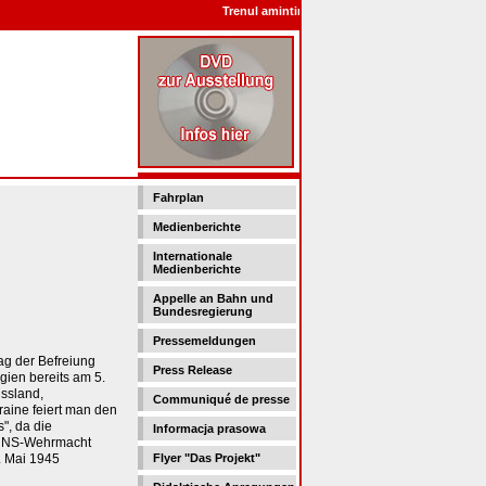
Trenul amintirilor - Поезд воспоминания - Pocią
Fahrplan
Medienberichte
Internationale
Medienberichte
Appelle an Bahn und
Bundesregierung
Pressemeldungen
Tag der Befreiung
Press Release
lgien bereits am 5.
ssland,
Communiqué de presse
aine feiert man den
", da die
Informacja prasowa
r NS-Wehrmacht
. Mai 1945
Flyer "Das Projekt"