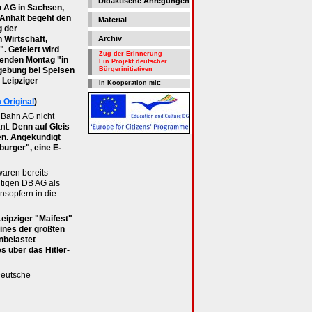
Didaktische Anregungen
 AG in Sachsen,
Anhalt begeht den
Material
g der
 Wirtschaft,
Archiv
". Gefeiert wird
Zug der Erinnerung
enden Montag "in
Ein Projekt deutscher
ebung bei Speisen
Bürgerinitiativen
 Leipziger
In Kooperation mit:
 Original
)
Bahn AG nicht
nt.
Denn auf Gleis
en. Angekündigt
urger", eine E-
aren bereits
utigen DB AG als
sopfern in die
eipziger "Maifest"
ines der größten
nbelastet
 über das Hitler-
Deutsche