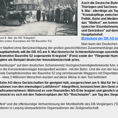
Auch die Deutsche Bahn
Thüringen und Sachsen-
9. Mai - allerdings als Ta
"Kontaktpflege zwischen
Politik, Bahn und Medien
das "Maifest" am komm
typischer Eisenbahnumg
und Getränken" auf dem
Hauptbahnhof.
 am 9. Mai: die NS-"Kriegslok"
(
Einladung der DB AG im
g des ersten Exemplars der NS-Baureihe 52)
Man kann der Deutschen 
 ihr Maifest ohne Berücksichtigung der großen geschichtlichen Zusammenhänge pla
auptbahnhofs will die DB AG am 9. Mai historische Schienenfahrzeuge ausstell
komotive Baureihe 52 sogenannte Kriegslok" (Foto) sowie der "Fliegende Hamb
gime als Beispiel deutscher Innovationstechnik pries.
 Hamburger" auf dem deutschen Schienennetz Hochgeschwindigkeitsrekorde fuhr, w
in die Konzentrationslager transportiert worden - mit der Bahn. Und die von der he
hnete Dampflokomotive der Baureihe 52 zog zehntausende Waggons mit Deportation
 - etwa 3 Millionen Menschen wurden auf diese Weise in den Tod befördert.
ahn AG diese Gerätschaften für geeignet hält, ausgerechnet am 9. Mai für ihr L
ationen von den ehemaligen Lokführern" inbegriffen), kennzeichnet den Geist e
ftsunternehmen: Während es sein finanzielles NS-Erbe leugnet und gänzlich u
chmückt es sich mit den Todestrophäen der NS-"Reichsbahn": am Tag des Sieges
est" und die offenkundige Verharmlosung der Mordbeihilfe des DB-Vorgängers ("
ieren in Leipzig überparteiliche Organisationen der Zivilgesellschaft.