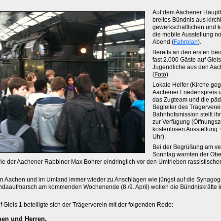
Auf dem Aachener Hauptb
breites Bündnis aus kirch
gewerkschaftlichen und 
die mobile Ausstellung n
Abend (
Fahrplan
).
Bereits an den ersten b
fast 2.000 Gäste auf Glei
Jugendliche aus den Aac
(
Foto
).
Lokale Helfer (Kirche ge
Aachener Friedenspreis u
das Zugteam und die pä
Begleiter des Trägerverei
Bahnhofsmission stellt i
zur Verfügung (Öffnungsz
kostenlosen Ausstellung:
Uhr).
Bei der Begrüßung am v
Sonntag warnten der Ober
e der Aachener Rabbiner Max Bohrer eindringlich vor den Umtrieben rassistische
 in Aachen und im Umland immer wieder zu Anschlägen wie jüngst auf die Synagoge
daaufmarsch am kommenden Wochenende (8./9. April) wollen die Bündniskräfte 
 Gleis 1 beteiligte sich der Trägerverein mit der folgenden Rede:
men und Herren,