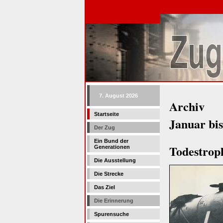
7. August 2026
Archiv
Startseite
Januar bi
Der Zug
Ein Bund der
Todestrop
Generationen
Die Ausstellung
Die Strecke
Das Ziel
Die Erinnerung
Spurensuche